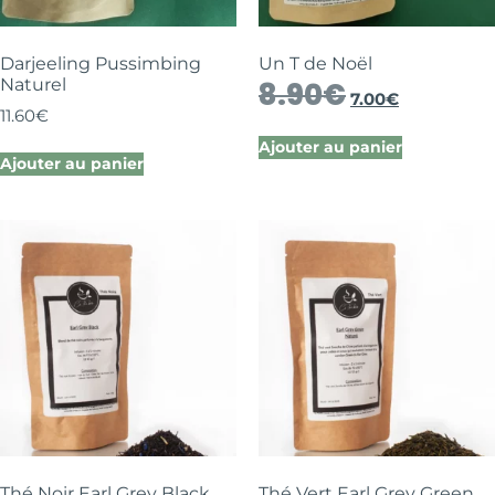
Darjeeling Pussimbing
Un T de Noël
Naturel
8.90
€
7.00
€
11.60
€
Ajouter au panier
Ajouter au panier
Thé Noir Earl Grey Black
Thé Vert Earl Grey Green