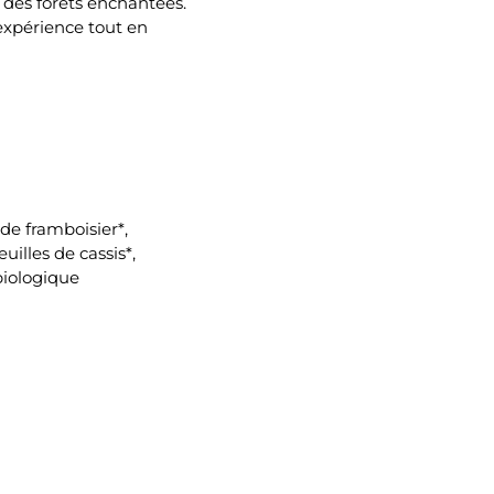
 des forêts enchantées.
expérience tout en
s de framboisier*,
uilles de cassis*,
biologique