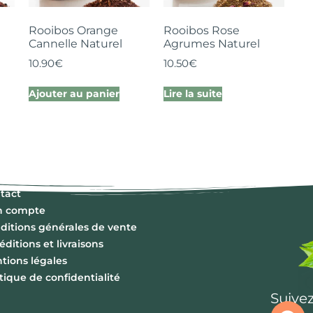
Rooibos Orange
Rooibos Rose
Cannelle Naturel
Agrumes Naturel
10.90
€
10.50
€
Ajouter au panier
Lire la suite
tact
n compte
ditions générales de vente
éditions et livraisons
tions légales
itique de confidentialité
Suivez