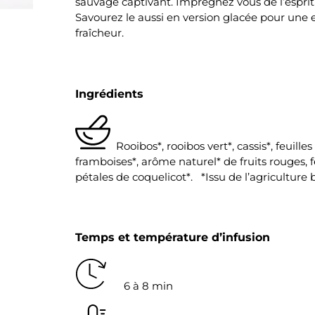
sauvage captivant. Imprégnez vous de l’esprit
Savourez le aussi en version glacée pour une 
fraîcheur.
Ingrédients
Rooibos*, rooibos vert*, cassis*, feuille
framboises*, arôme naturel* de fruits rouges, fe
pétales de coquelicot*. *Issu de l’agriculture 
Temps et température d’infusion
6 à 8 min