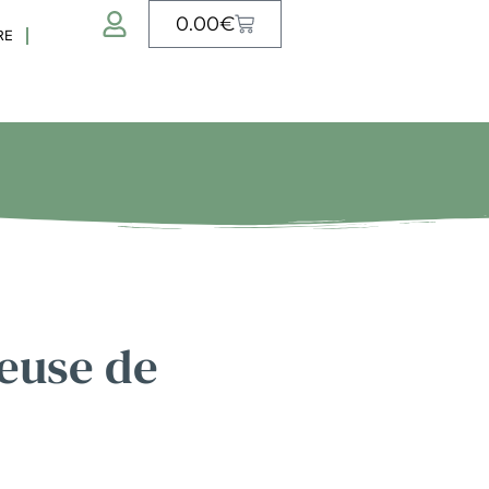
0.00
€
RE
euse de