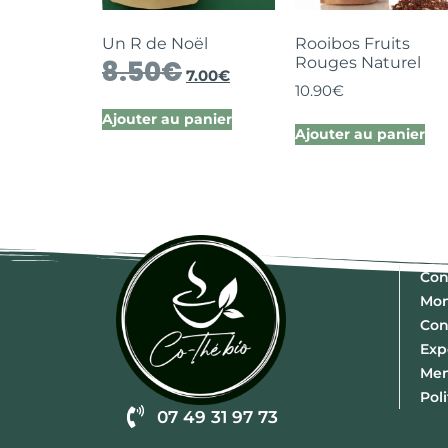
Un R de Noël
Rooibos Fruits
Rouges Naturel
8.50
€
7.00
€
10.90
€
Ajouter au panier
Ajouter au panier
Con
Mo
Con
Exp
Men
Pol
07 49 31 97 73