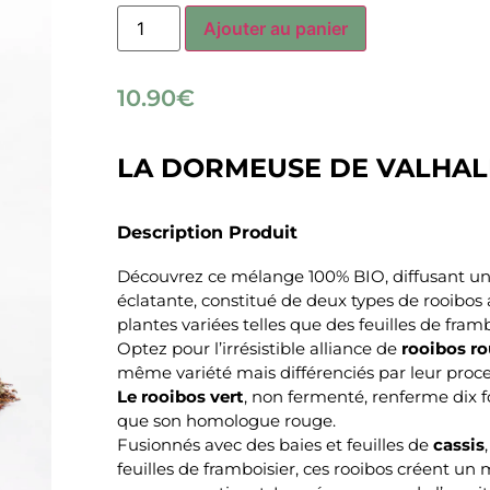
Ajouter au panier
10.90
€
LA DORMEUSE DE VALHAL
Description Produit
Découvrez ce mélange 100% BIO, diffusant un
éclatante, constitué de deux types de rooibos 
plantes variées telles que des feuilles de framb
Optez pour l’irrésistible alliance de
rooibos ro
même variété mais différenciés par leur proc
Le rooibos vert
, non fermenté, renferme dix f
que son homologue rouge.
Fusionnés avec des baies et feuilles de
cassis
feuilles de framboisier, ces rooibos créent un 