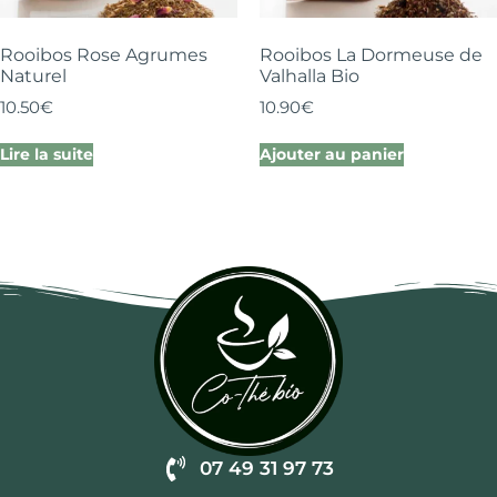
Rooibos Rose Agrumes
Rooibos La Dormeuse de
Naturel
Valhalla Bio
10.50
€
10.90
€
Lire la suite
Ajouter au panier
07 49 31 97 73